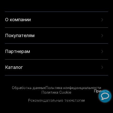
О компании
Покупателям
Партнерам
Каталог
Данный веб-сайт использует cookie-файлы и
рекомендательные технологии в целях
предоставления вам лучшего пользовательского
опыта на нашем сайте. Продолжая использовать
Обработка данных
Политика конфиденциальности
данный сайт, вы соглашаетесь с использованием
Принять
Политика Cookie
нами
cookie-файлов
и рекомендательных
Рекомендательные технологии
технологий. Для получения дополнительной
информации см.
Условия предоставления
рекомендательных технологий
.