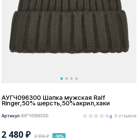
Москва
Да, все верно
Изменить город
О компании
Покупателям
АУГЧ096300 Шапка мужская Ralf
Ringer,50% шерсть,50%акрил,хаки
0 отзывов
Артикул
АУГЧ096300
0
2 480
₽
3 550
₽
-30%