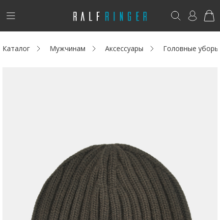
!
Возникли вопросы? -
club@ralf.ru
Каталог
Мужчинам
Аксессуары
Головные уборы
Новинки
Женщинам
Мужчинам
Детям
Капсула
Аутлет
Акции / Новости
Адреса магазинов