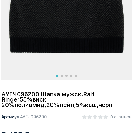
Москва
Да, все верно
Изменить город
О компании
Покупателям
АУГЧ096200 Шапка мужск.Ralf
Ringer55%виск
20%полиамид,20%нейл,5%каш,черн
0 отзывов
Артикул
АУГЧ096200