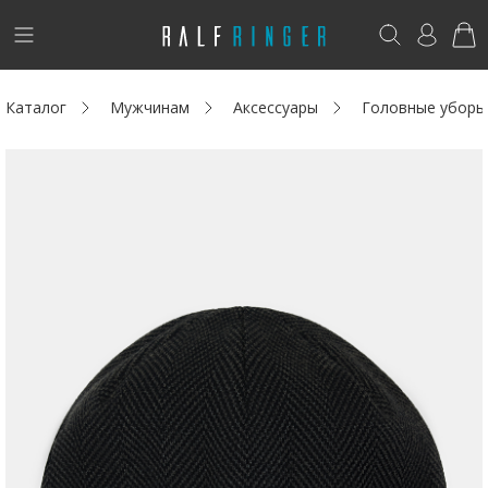
!
Возникли вопросы? -
club@ralf.ru
Каталог
Мужчинам
Аксессуары
Головные уборы
Новинки
Женщинам
Мужчинам
Детям
Капсула
Аутлет
Акции / Новости
Адреса магазинов