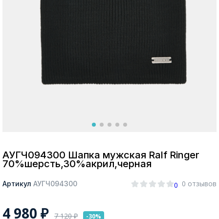
Москва
Да, все верно
Изменить город
О компании
Покупателям
АУГЧ094300 Шапка мужская Ralf Ringer
70%шерсть,30%акрил,черная
0 отзывов
Артикул
АУГЧ094300
0
4 980
₽
7 120
₽
-30%