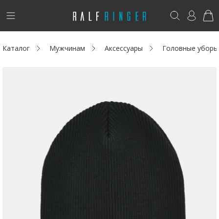
!
Возникли вопросы? -
club@ralf.ru
Каталог
Мужчинам
Аксессуары
Головные уборы
Новинки
Женщинам
Мужчинам
Детям
Капсула
Аутлет
Акции / Новости
Адреса магазинов