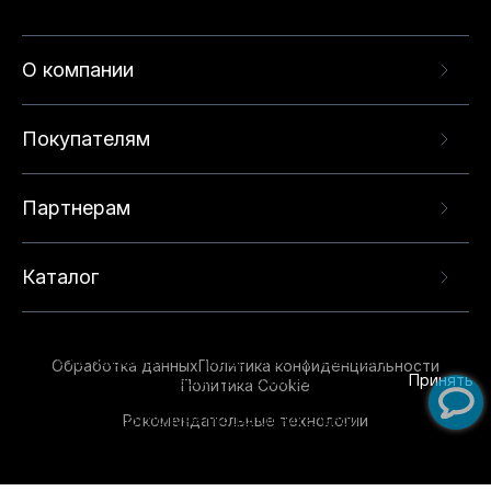
О компании
Покупателям
Партнерам
Каталог
Данный веб-сайт использует cookie-файлы и
рекомендательные технологии в целях
предоставления вам лучшего пользовательского
опыта на нашем сайте. Продолжая использовать
Обработка данных
Политика конфиденциальности
данный сайт, вы соглашаетесь с использованием
Принять
Политика Cookie
нами
cookie-файлов
и рекомендательных
Рекомендательные технологии
технологий. Для получения дополнительной
информации см.
Условия предоставления
рекомендательных технологий
.