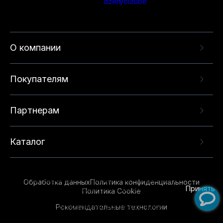
О компании
Покупателям
Партнерам
Каталог
Данный веб-сайт использует cookie-файлы и
рекомендательные технологии в целях
предоставления вам лучшего пользовательского
опыта на нашем сайте. Продолжая использовать
Обработка данных
Политика конфиденциальности
данный сайт, вы соглашаетесь с использованием
Принять
Политика Cookie
нами
cookie-файлов
и рекомендательных
Рекомендательные технологии
технологий. Для получения дополнительной
информации см.
Условия предоставления