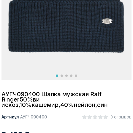
Москва
Да, все верно
Изменить город
О компании
Покупателям
АУГЧ090400 Шапка мужская Ralf
Ringer50%ви
искоз,10%кашемир,40%нейлон,син
0 отзывов
Артикул
АУГЧ090400