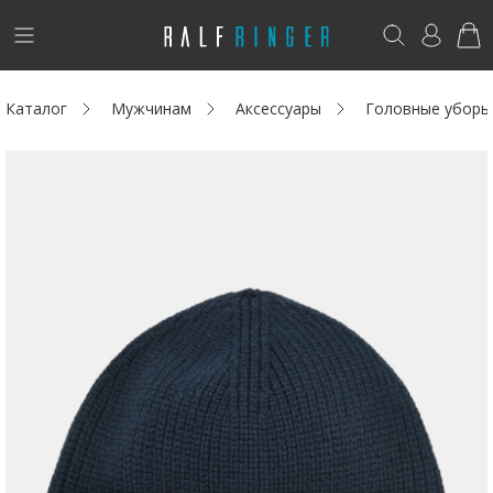
!
Возникли вопросы? -
club@ralf.ru
Каталог
Мужчинам
Аксессуары
Головные уборы
Новинки
Женщинам
Мужчинам
Детям
Капсула
Аутлет
Акции / Новости
Адреса магазинов