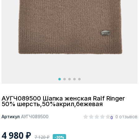
Москва
Да, все верно
Изменить город
О компании
Покупателям
АУГЧ089500 Шапка женская Ralf Ringer
50% шерсть,50%акрил,бежевая
0 отзывов
Артикул
АУГЧ089500
0
4 980
₽
7 120
₽
-30%