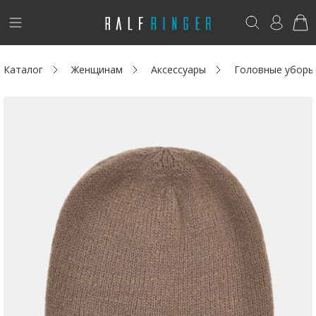
!
Возникли вопросы? -
club@ralf.ru
Каталог
Женщинам
Аксессуары
Головные уборы
Новинки
Женщинам
Мужчинам
Детям
Капсула
Аутлет
Акции / Новости
Адреса магазинов