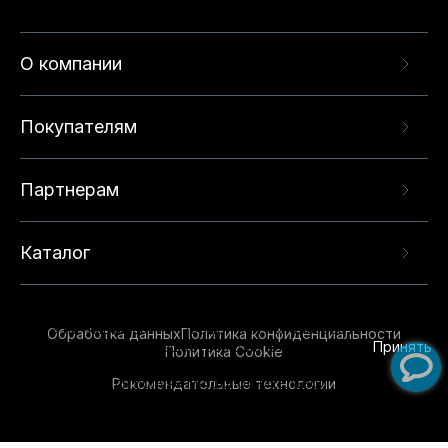
О компании
Покупателям
Партнерам
Каталог
Данный веб-сайт использует cookie-файлы и
рекомендательные технологии в целях
предоставления вам лучшего пользовательского
опыта на нашем сайте. Продолжая использовать
Обработка данных
Политика конфиденциальности
данный сайт, вы соглашаетесь с использованием
Принять
Политика Cookie
нами
cookie-файлов
и рекомендательных
Рекомендательные технологии
технологий. Для получения дополнительной
информации см.
Условия предоставления
рекомендательных технологий
.