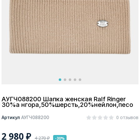
Москва
Да, все верно
Изменить город
О компании
Покупателям
АУГЧ088200 Шапка женская Ralf Ringer
30%а нгора,50%шерсть,20%нейлон,песо
0 отзывов
Артикул
АУГЧ088200
2 980
₽
4 270
₽
-30%