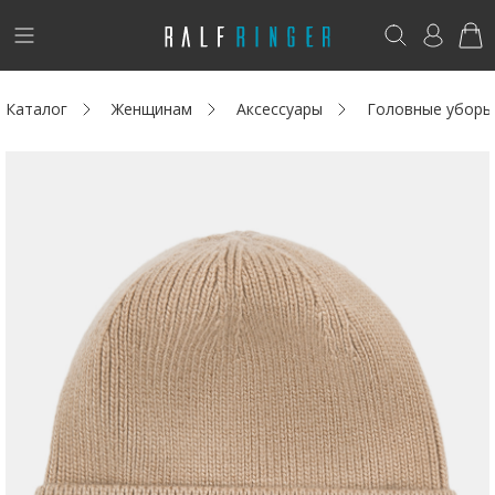
!
Возникли вопросы? -
club@ralf.ru
Каталог
Женщинам
Аксессуары
Головные уборы
Новинки
Женщинам
Мужчинам
Детям
Капсула
Аутлет
Акции / Новости
Адреса магазинов