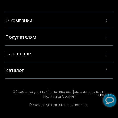
О компании
Покупателям
Партнерам
Каталог
Данный веб-сайт использует cookie-файлы и
рекомендательные технологии в целях
предоставления вам лучшего пользовательского
опыта на нашем сайте. Продолжая использовать
Обработка данных
Политика конфиденциальности
данный сайт, вы соглашаетесь с использованием
Принять
Политика Cookie
нами
cookie-файлов
и рекомендательных
Рекомендательные технологии
технологий. Для получения дополнительной
информации см.
Условия предоставления
рекомендательных технологий
.