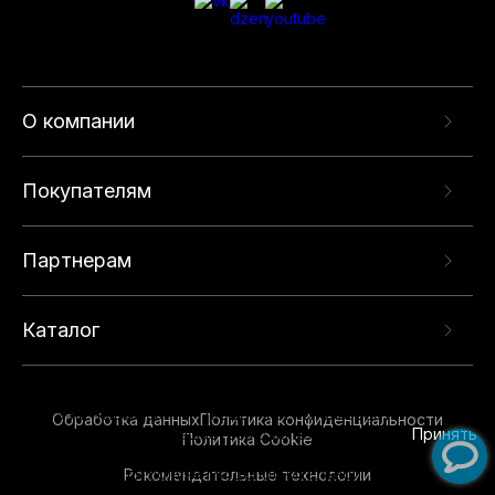
О компании
Покупателям
Партнерам
Каталог
Данный веб-сайт использует cookie-файлы и
рекомендательные технологии в целях
предоставления вам лучшего пользовательского
опыта на нашем сайте. Продолжая использовать
Обработка данных
Политика конфиденциальности
данный сайт, вы соглашаетесь с использованием
Принять
Политика Cookie
нами
cookie-файлов
и рекомендательных
Рекомендательные технологии
технологий. Для получения дополнительной