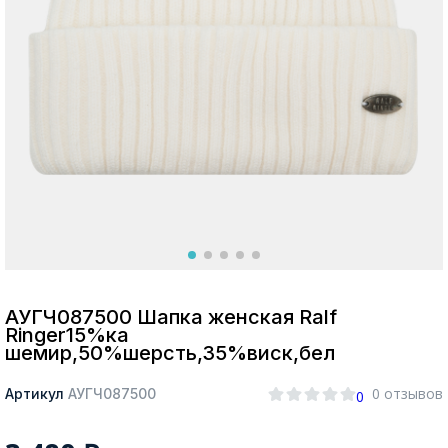
Москва
Да, все верно
Изменить город
О компании
Покупателям
АУГЧ087500 Шапка женская Ralf
Ringer15%ка
шемир,50%шерсть,35%виск,бел
0 отзывов
Артикул
АУГЧ087500
0