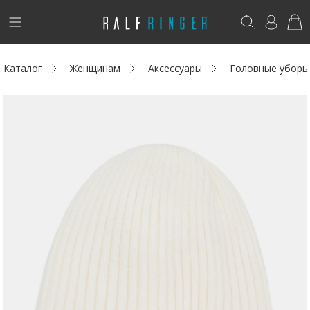
!
Возникли вопросы? -
club@ralf.ru
Каталог
Женщинам
Аксессуары
Головные уборы
Новинки
Женщинам
Мужчинам
Детям
Капсула
Аутлет
Акции / Новости
Адреса магазинов