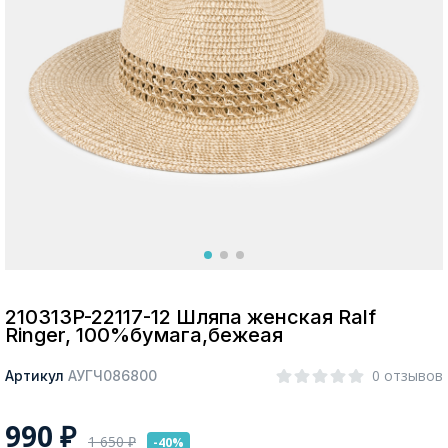
Москва
Да, все верно
Изменить город
О компании
Покупателям
210313P-22117-12 Шляпа женская Ralf
Ringer, 100%бумага,бежеая
0 отзывов
Артикул
АУГЧ086800
990
₽
1 650
₽
-40%