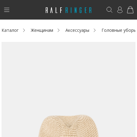
!
Возникли вопросы? -
club@ralf.ru
Каталог
Женщинам
Аксессуары
Головные уборы
Новинки
Женщинам
Мужчинам
Детям
Капсула
Аутлет
Акции / Новости
Адреса магазинов