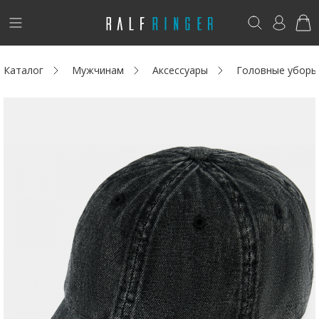
!
Возникли вопросы? -
club@ralf.ru
Каталог
Мужчинам
Аксессуары
Головные уборы
Новинки
Женщинам
Мужчинам
Детям
Капсула
Аутлет
Акции / Новости
Адреса магазинов