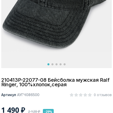
Москва
Да, все верно
Изменить город
О компании
Покупателям
210413P-22077-08 Бейсболка мужская Ralf
Ringer, 100%хлопок,серая
0 отзывов
Артикул
АУГЧ086500
1 490
₽
2 120
₽
-29%