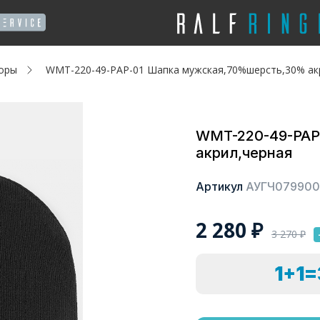
оры
WMT-220-49-PAP-01 Шапка мужская,70%шерсть,30% ак
WMT-220-49-PAP
акрил,черная
Артикул
АУГЧ079900
2 280
₽
3 270
₽
1+1