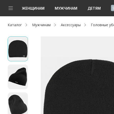
!
ЖЕНЩИНАМ
МУЖЧИНАМ
ДЕТЯМ
Каталог
Мужчинам
Аксессуары
Головные уб
Новинки
Да, все верно
Изменить город
Женщинам
Мужчинам
Детям
Капсула
Аутлет
Акции / Новости
Адреса магазинов