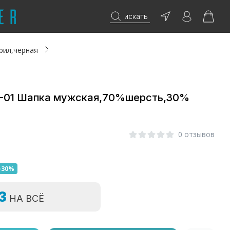
искать
рил,черная
-01 Шапка мужская,70%шерсть,30%
0 отзывов
-30%
=3
НА ВСЁ