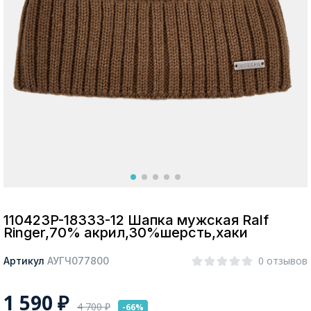
Москва
Да, все верно
Изменить город
О компании
Покупателям
110423P-18333-12 Шапка мужская Ralf
Ringer,70% акрил,30%шерсть,хаки
0 отзывов
Артикул
АУГЧ077800
1 590
₽
4 700
₽
-66%