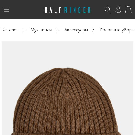
!
Возникли вопросы? -
club@ralf.ru
Каталог
Мужчинам
Аксессуары
Головные уборы
Новинки
Женщинам
Мужчинам
Детям
Капсула
Аутлет
Акции / Новости
Адреса магазинов