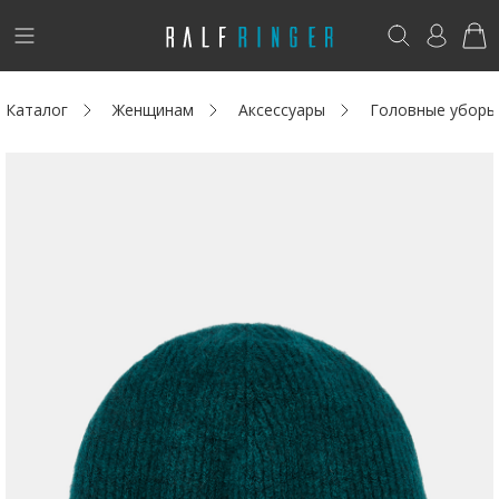
!
Возникли вопросы? -
club@ralf.ru
Каталог
Женщинам
Аксессуары
Головные уборы
Новинки
Женщинам
Мужчинам
Детям
Капсула
Аутлет
Акции / Новости
Адреса магазинов