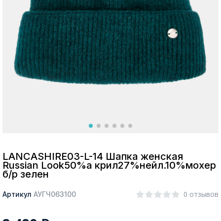
Москва
Да, все верно
Изменить город
О компании
Покупателям
LANCASHIRE03-L-14 Шапка женская
Russian Look50%а крил27%нейл.10%мохер
б/р зелен
0 отзывов
Артикул
АУГЧ063100