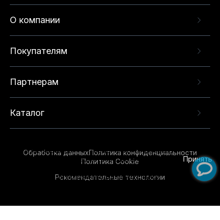
О компании
Покупателям
Партнерам
Каталог
Данный веб-сайт использует cookie-файлы и
рекомендательные технологии в целях
предоставления вам лучшего пользовательского
опыта на нашем сайте. Продолжая использовать
Обработка данных
Политика конфиденциальности
данный сайт, вы соглашаетесь с использованием
Принять
Политика Cookie
нами
cookie-файлов
и рекомендательных
Рекомендательные технологии
технологий. Для получения дополнительной
информации см.
Условия предоставления
рекомендательных технологий
.