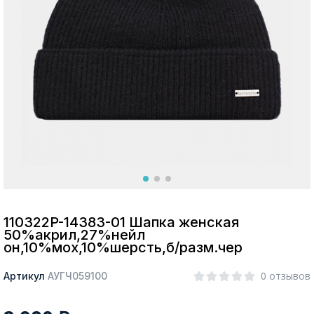
Москва
Да, все верно
Изменить город
О компании
Покупателям
110322P-14383-01 Шапка женская
50%акрил,27%нейл
он,10%мох,10%шерсть,б/разм.чер
0 отзывов
Артикул
АУГЧ059100