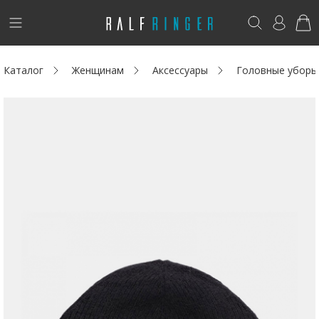
!
Возникли вопросы? -
club@ralf.ru
Каталог
Женщинам
Аксессуары
Головные уборы
Новинки
Женщинам
Мужчинам
Детям
Капсула
Аутлет
Акции / Новости
Адреса магазинов