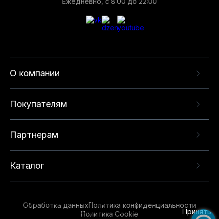
Ежедневно, с 8:00 до 22:00
О компании
Покупателям
Партнерам
Каталог
Данный веб-сайт использует cookie-файлы и
рекомендательные технологии в целях
предоставления вам лучшего пользовательского
опыта на нашем сайте. Продолжая использовать
Обработка данных
Политика конфиденциальности
данный сайт, вы соглашаетесь с использованием
Принять
Политика Cookie