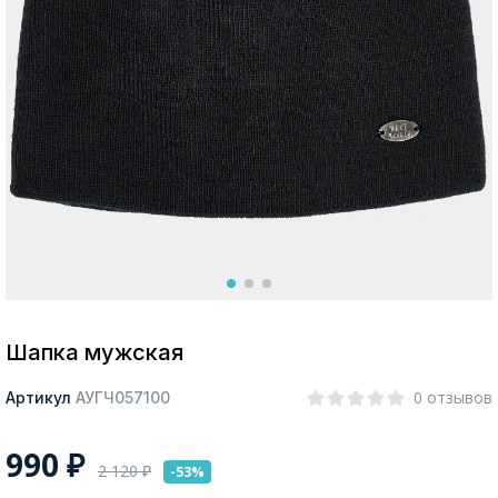
Москва
Да, все верно
Изменить город
О компании
Покупателям
Шапка мужская
0 отзывов
Артикул
АУГЧ057100
990
₽
2 120
₽
-53%