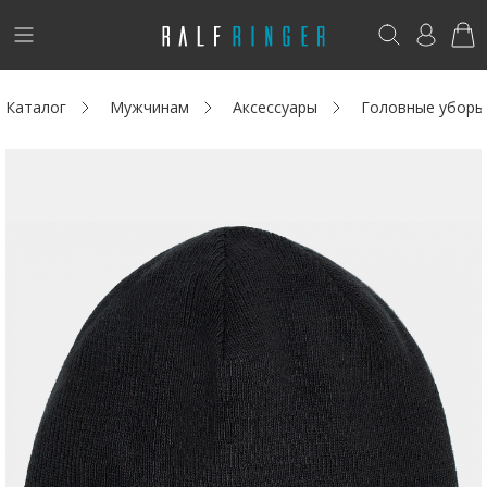
!
Возникли вопросы? -
club@ralf.ru
Каталог
Мужчинам
Аксессуары
Головные уборы
Новинки
Женщинам
Мужчинам
Детям
Капсула
Аутлет
Акции / Новости
Адреса магазинов