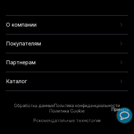
О компании
Покупателям
Партнерам
Каталог
Данный веб-сайт использует cookie-файлы и
рекомендательные технологии в целях
предоставления вам лучшего пользовательского
опыта на нашем сайте. Продолжая использовать
Обработка данных
Политика конфиденциальности
данный сайт, вы соглашаетесь с использованием
Принять
Политика Cookie
нами
cookie-файлов
и рекомендательных
Рекомендательные технологии
технологий. Для получения дополнительной
информации см.
Условия предоставления
рекомендательных технологий
.