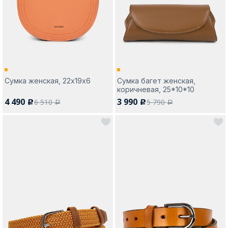
Москва
Сумка женская, 22х19х6
Сумка багет женская,
коричневая, 25*10*10
Да, все верно
Изменить город
4 490
3 990
6 510
5 790
c
c
a
a
О компании
Покупателям