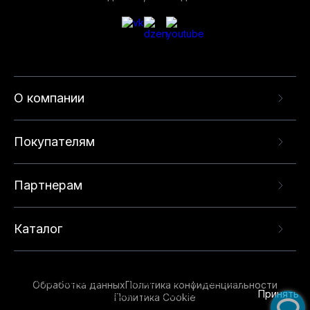
О компании
Покупателям
Партнерам
Каталог
Данный веб-сайт использует cookie-файлы и
рекомендательные технологии в целях
предоставления вам лучшего пользовательского
опыта на нашем сайте. Продолжая использовать
Обработка данных
Политика конфиденциальности
данный сайт, вы соглашаетесь с использованием
Принять
Политика Cookie
нами
cookie-файлов
и рекомендательных