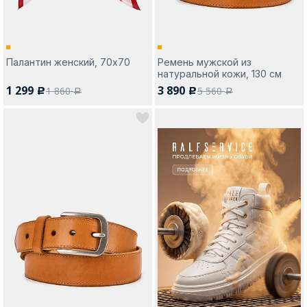
Палантин женский, 70х70
Ремень мужской из
натуральной кожи, 130 см
1 299
3 890
1 860
5 560
c
c
a
a