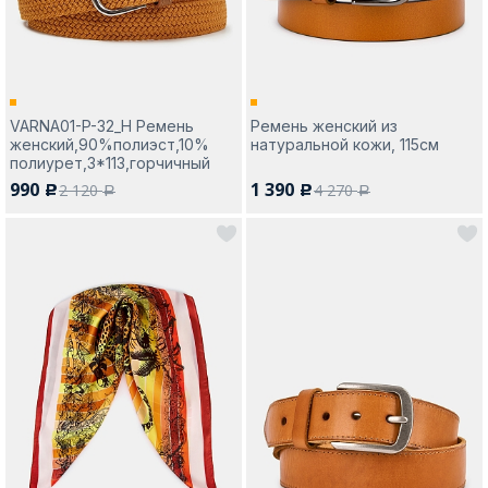
VARNA01-P-32_Н Ремень
Ремень женский из
женский,90%полиэст,10%
натуральной кожи, 115см
полиурет,3*113,горчичный
990
1 390
2 120
4 270
c
c
a
a