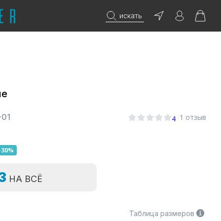
искать
ие
-01
1 отзыв
4
-30%
=3
НА ВСЁ
Таблица размеров