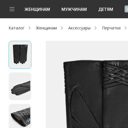
!
ЖЕНЩИНАМ
МУЖЧИНАМ
ДЕТЯМ
Каталог
Женщинам
Аксессуары
Перчатки
Новинки
Да, все верно
Изменить город
Женщинам
Мужчинам
Детям
Капсула
Аутлет
Акции / Новости
Адреса магазинов