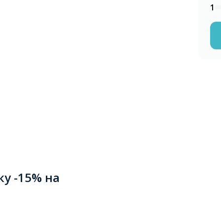
1
ку -15% на