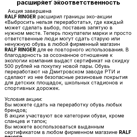
расширяет экоответственность
Акция завершена
RALF RINGER
расширил границы эко-акции
«Выбросить нельзя переработать», где каждый
может сделать выбор, поставив запятую в
нужном месте. Теперь покупатели марки и просто
ответственные люди могут сдать старую или
Москва
ненужную обувь в любой фирменный магазин
RALF RINGER
для ее повторного использования. В
благодарность за осознанное отношение к
Да, все верно
Изменить город
экологии компания выдаст сертификат на скидку
500 рублей на покупку новой пары. Обувь
переработают на Дмитровском заводе РТИ и
сделают из нее безопасные резиновые покрытия
О компании
для детских площадок, школьных стадионов и
спортивных дорожек.
Покупателям
Условия акции:
Вы можете сдать на переработку обувь любых
брендов;
В акции участвуют все категории обуви, кроме
сланцев и тапок;
Вы можете воспользоваться выданным
сертификатом в любом фирменном магазине
RALF