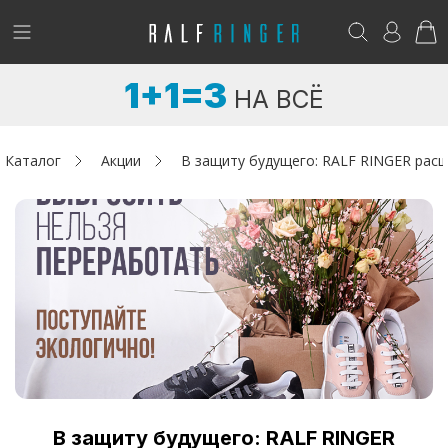
!
Возникли вопросы? -
club@ralf.ru
1+1=3
НА ВСЁ
Новинки
Женщинам
Каталог
Акции
В защиту будущего: RALF RINGER рас
Мужчинам
Детям
Капсула
Аутлет
Акции / Новости
В защиту будущего: RALF RINGER
Адреса магазинов