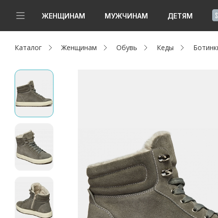
!
ЖЕНЩИНАМ
МУЖЧИНАМ
ДЕТЯМ
Каталог
Женщинам
Обувь
Кеды
Ботинк
Новинки
Да, все верно
Изменить город
Женщинам
Мужчинам
Детям
Капсула
Аутлет
Акции / Новости
Адреса магазинов