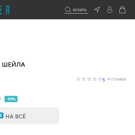
искать
е ШЕЙЛА
4 отзыва
5
₽
-50%
=3
НА ВСЁ