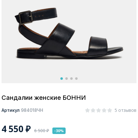
Москва
Да, все верно
Изменить город
О компании
Покупателям
Сандалии женские БОННИ
5 отзывов
Артикул
984018ЧН
4 550
₽
6 500
₽
-30%