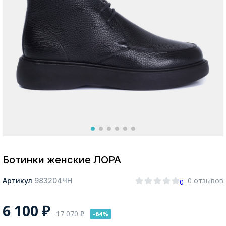
Москва
Да, все верно
Изменить город
О компании
Покупателям
Ботинки женские ЛОРА
0 отзывов
Артикул
983204ЧН
0
6 100
₽
17 070
₽
-64%