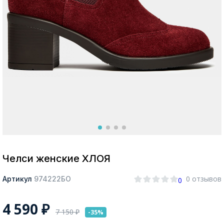
Москва
Да, все верно
Изменить город
О компании
Покупателям
Челси женские ХЛОЯ
0 отзывов
Артикул
974222БО
0
4 590
₽
7 150
₽
-35%