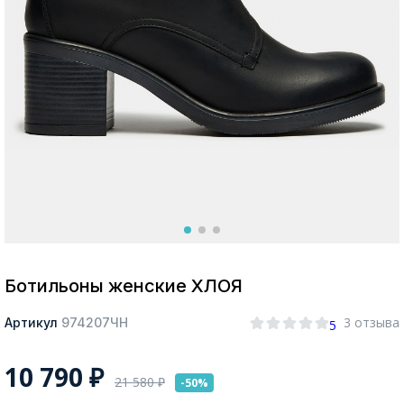
Москва
Да, все верно
Изменить город
О компании
Покупателям
Ботильоны женские ХЛОЯ
3 отзыва
Артикул
974207ЧН
5
10 790
₽
21 580
₽
-50%