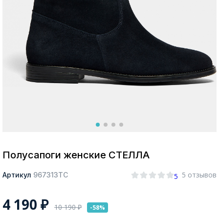
Москва
Да, все верно
Изменить город
О компании
Покупателям
Полусапоги женские СТЕЛЛА
5 отзывов
Артикул
967313ТС
5
4 190
₽
10 190
₽
-58%