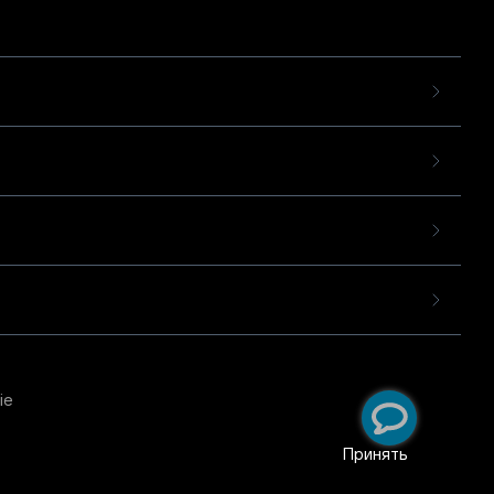
ie
пользовательского опыта
екомендательных
Принять
ий
.