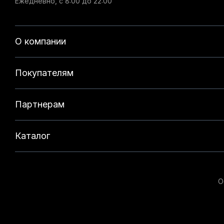
Ежедневно, с 8:00 до 22:00
О компании
Покупателям
Партнерам
Каталог
О
Данный веб-сайт использует cookie-файлы и реком
на нашем сайте. Продолжая использовать данный с
технологий. Для получения дополнительной информ