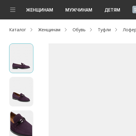
!
ЖЕНЩИНАМ
МУЖЧИНАМ
ДЕТЯМ
Каталог
Женщинам
Обувь
Туфли
Лофер
Новинки
Да, все верно
Изменить город
Женщинам
Мужчинам
Детям
Капсула
Аутлет
Акции / Новости
Адреса магазинов