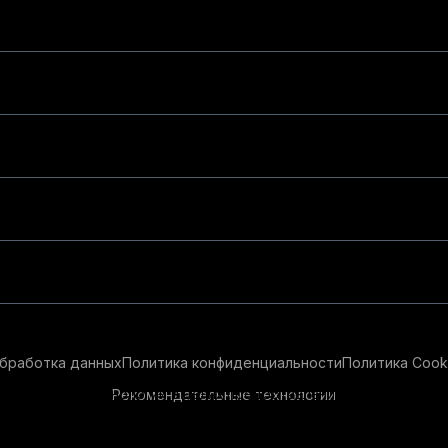
бработка данных
Политика конфиденциальности
Политика Cook
Рекомендательные технологии
ендательные технологии в целях предоставления вам лучшего 
айт, вы соглашаетесь с использованием нами
cookie-файлов
и р
ации см.
Условия предоставления рекомендательных технолог