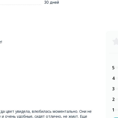
30 дней
е!
5
4
3
2
1
гда цвет увидела, влюбилась моментально. Они не
 и очень удобные, сидят отлично, не жмут. Еще