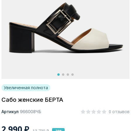
Москва
Да, все верно
Изменить город
О компании
Увеличенная полнота
Покупателям
Сабо женские БЕРТА
0 отзывов
Артикул
966008ЧБ
2 990
₽
13 730
₽