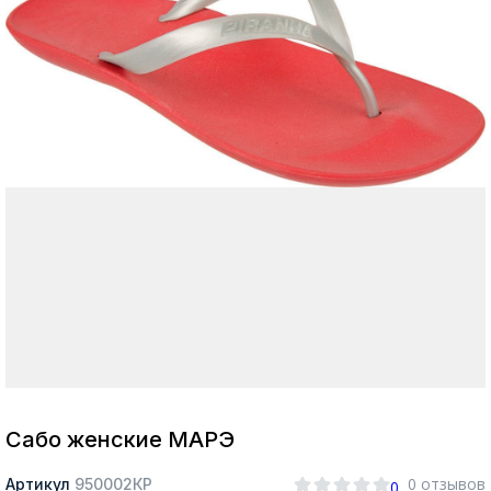
Москва
Да, все верно
Изменить город
О компании
Покупателям
Сабо женские МАРЭ
0 отзывов
Артикул
950002КР
0