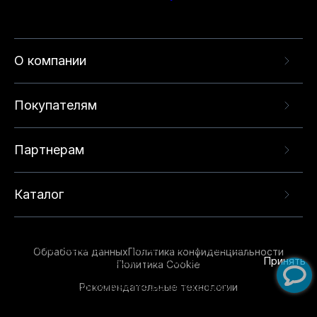
О компании
Покупателям
Партнерам
Каталог
Данный веб-сайт использует cookie-файлы и
рекомендательные технологии в целях
предоставления вам лучшего пользовательского
опыта на нашем сайте. Продолжая использовать
Обработка данных
Политика конфиденциальности
данный сайт, вы соглашаетесь с использованием
Принять
Политика Cookie
нами
cookie-файлов
и рекомендательных
Рекомендательные технологии
технологий. Для получения дополнительной
информации см.
Условия предоставления
рекомендательных технологий
.