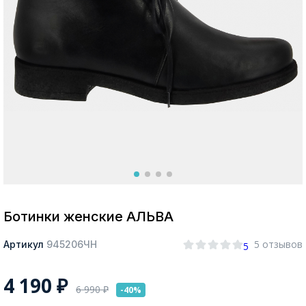
Москва
Да, все верно
Изменить город
О компании
Покупателям
Ботинки женские АЛЬВА
5 отзывов
Артикул
945206ЧН
5
4 190
₽
6 990
₽
-40%