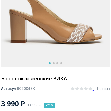
Москва
Да, все верно
Изменить город
О компании
Покупателям
Босоножки женские ВИКА
1 отзыв
Артикул
902004БК
5
3 990
₽
14 980
₽
-73%