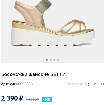
Москва
Да, все верно
Изменить город
О компании
Покупателям
Босоножки женские БЕТТИ
1 отзыв
Артикул
900008БЗ
5
2 390
₽
14 980
₽
-84%