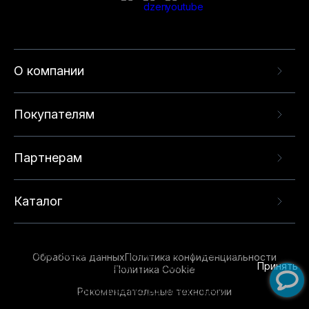
О компании
Покупателям
Партнерам
Каталог
Данный веб-сайт использует cookie-файлы и
рекомендательные технологии в целях
предоставления вам лучшего пользовательского
опыта на нашем сайте. Продолжая использовать
Обработка данных
Политика конфиденциальности
данный сайт, вы соглашаетесь с использованием
Принять
Политика Cookie
нами
cookie-файлов
и рекомендательных
Рекомендательные технологии
технологий. Для получения дополнительной
информации см.
Условия предоставления