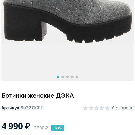
Москва
Да, все верно
Изменить город
О компании
Покупателям
Ботинки женские ДЭКА
0 отзывов
Артикул
893211СРП
4 990
₽
7 500
₽
-33%