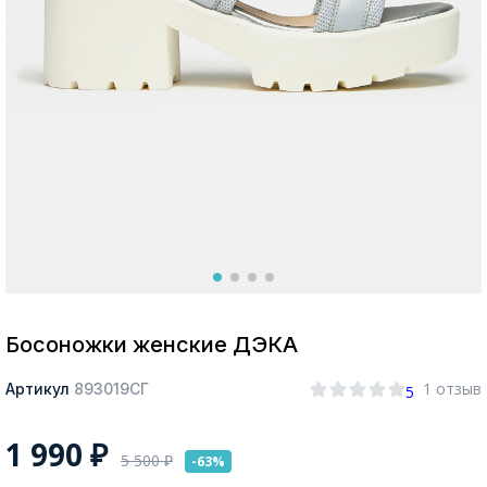
Москва
Да, все верно
Изменить город
О компании
Покупателям
Босоножки женские ДЭКА
1 отзыв
Артикул
893019СГ
5
1 990
₽
5 500
₽
-63%