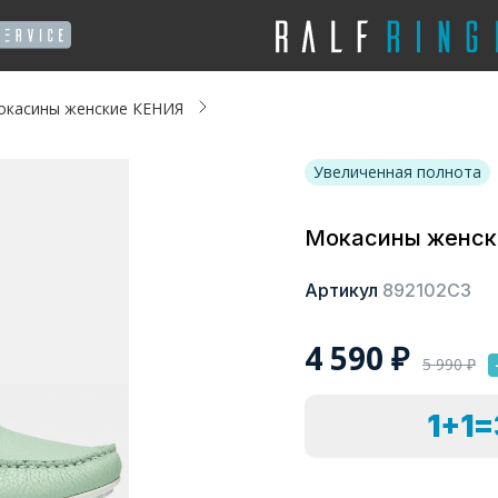
окасины женские КЕНИЯ
Увеличенная полнота
Мокасины женск
Артикул
892102СЗ
4 590
₽
5 990
₽
1+1