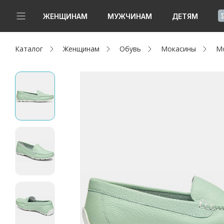
!
ЖЕНЩИНАМ
МУЖЧИНАМ
ДЕТЯМ
Каталог
Женщинам
Обувь
Мокасины
М
Новинки
Да, все верно
Изменить город
Женщинам
Мужчинам
Детям
Капсула
Аутлет
Акции / Новости
Адреса магазинов