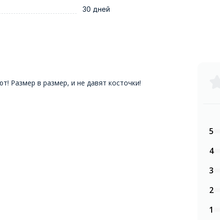
30 дней
! Размер в размер, и не давят косточки!
5
4
3
2
1