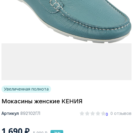
Москва
Да, все верно
Изменить город
О компании
Увеличенная полнота
Покупателям
Мокасины женские КЕНИЯ
0 отзывов
Артикул
892102ГЛ
0
1 690
₽
5 990
₽