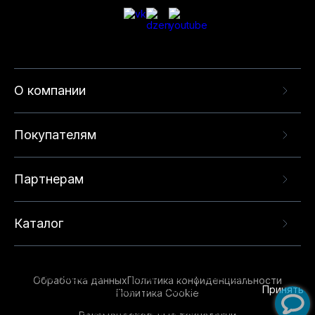
О компании
Покупателям
Партнерам
Каталог
Данный веб-сайт использует cookie-файлы и
рекомендательные технологии в целях
предоставления вам лучшего пользовательского
опыта на нашем сайте. Продолжая использовать
Обработка данных
Политика конфиденциальности
данный сайт, вы соглашаетесь с использованием
Принять
Политика Cookie
нами
cookie-файлов
и рекомендательных