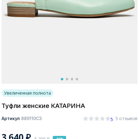
Москва
Да, все верно
Изменить город
О компании
Увеличенная полнота
Покупателям
Туфли женские КАТАРИНА
5 отзывов
Артикул
889110СЗ
5
3 640
₽
5 200
₽