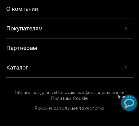
О компании
Покупателям
Партнерам
Каталог
Данный веб-сайт использует cookie-файлы и
рекомендательные технологии в целях
предоставления вам лучшего пользовательского
опыта на нашем сайте. Продолжая использовать
Обработка данных
Политика конфиденциальности
данный сайт, вы соглашаетесь с использованием
Принять
Политика Cookie
нами
cookie-файлов
и рекомендательных
Рекомендательные технологии
технологий. Для получения дополнительной
информации см.
Условия предоставления
рекомендательных технологий
.