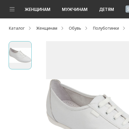
!
ЖЕНЩИНАМ
МУЖЧИНАМ
ДЕТЯМ
Каталог
Женщинам
Обувь
Полуботинки
Новинки
Да, все верно
Изменить город
Женщинам
Мужчинам
Детям
Капсула
Аутлет
Акции / Новости
Адреса магазинов