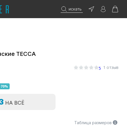
искать
нские ТЕССА
1 отзыв
5
-70%
=3
НА ВСЁ
Таблица размеров