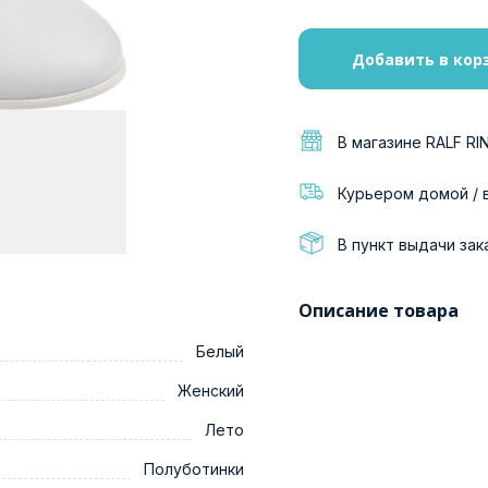
Добавить в кор
В магазине RALF RI
Курьером домой / 
В пункт выдачи зак
Описание товара
Белый
Женский
Лето
Полуботинки