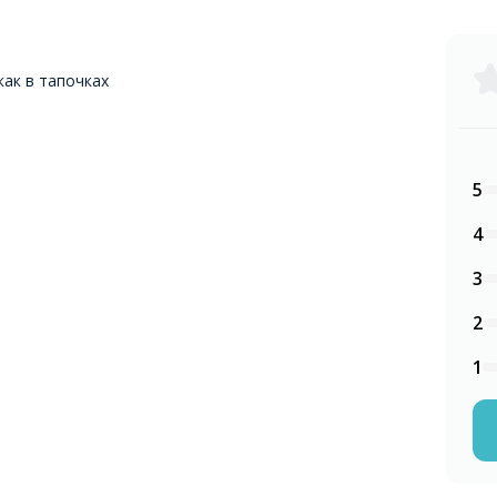
как в тапочках
5
4
3
2
1