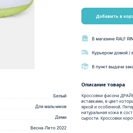
Добавить в кор
В магазине RALF RI
Курьером домой / 
В пункт выдачи зак
Описание товара
Кроссовки фасона ДРАЙВ
Белый
вставками, в цвет котор
Для мальчиков
яркой и особенной. Пят
натуральная кожа в сос
Деми
сырости. Кроссовки хор
Весна-Лето 2022