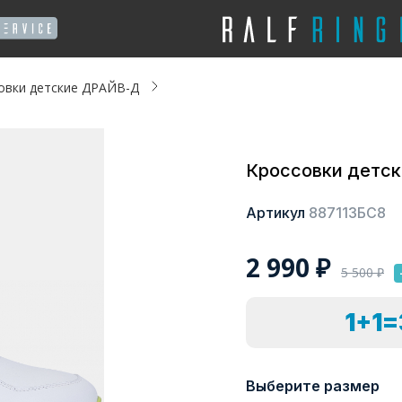
овки детские ДРАЙВ-Д
Кроссовки детс
Артикул
887113БС8
2 990
₽
5 500
₽
1+1
Выберите размер