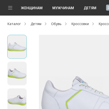
!
ЖЕНЩИНАМ
МУЖЧИНАМ
ДЕТЯМ
Каталог
Детям
Обувь
Кроссовки
Кросс
Новинки
Да, все верно
Изменить город
Женщинам
Мужчинам
Детям
Капсула
Аутлет
Акции / Новости
Адреса магазинов