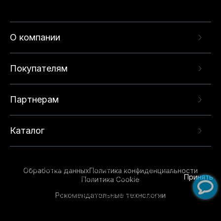
О компании
Покупателям
Партнерам
Каталог
Данный веб-сайт использует cookie-файлы и
рекомендательные технологии в целях
предоставления вам лучшего пользовательского
опыта на нашем сайте. Продолжая использовать
Обработка данных
Политика конфиденциальности
данный сайт, вы соглашаетесь с использованием
Принять
Политика Cookie
нами
cookie-файлов
и рекомендательных
Рекомендательные технологии
технологий. Для получения дополнительной
информации см.
Условия предоставления
рекомендательных технологий
.