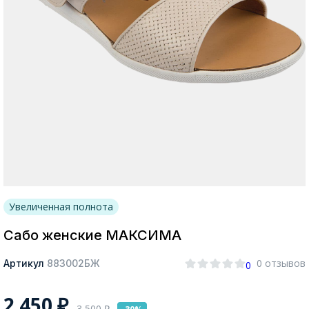
Москва
Да, все верно
Изменить город
О компании
Увеличенная полнота
Покупателям
Сабо женские МАКСИМА
0 отзывов
Артикул
883002БЖ
0
2 450
₽
3 500
₽