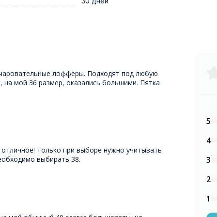
30 дней
 очаровательные лофферы. Подходят под любую
, на мой 36 размер, оказались большими. Пятка
5
4
 отличное! Только при выборе нужно учитывать
необходимо выбирать 38.
3
2
1