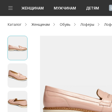
!
ЖЕНЩИНАМ
МУЖЧИНАМ
ДЕТЯМ
Каталог
Женщинам
Обувь
Лоферы
Лоф
Новинки
Да, все верно
Изменить город
Женщинам
Мужчинам
Детям
Капсула
Аутлет
Акции / Новости
Адреса магазинов