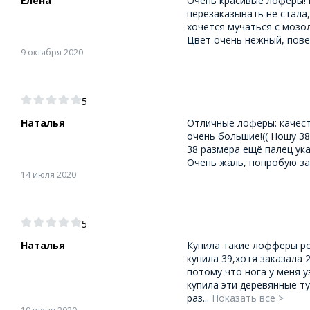
Елена
Очень красивые лоферы! 
перезаказывать не стала,
хочется мучаться с мозо
Цвет очень нежный, пове
9 октября 2020
5
Наталья
Отличные лоферы: качест
очень большие!(( Ношу 38
38 размера ещё палец ук
Очень жаль, попробую за
14 июля 2020
5
Наталья
Купила такие лофферы ро
купила 39,хотя заказала 2
потому что нога у меня у
купила эти деревянные ту
раз...
Показать все >