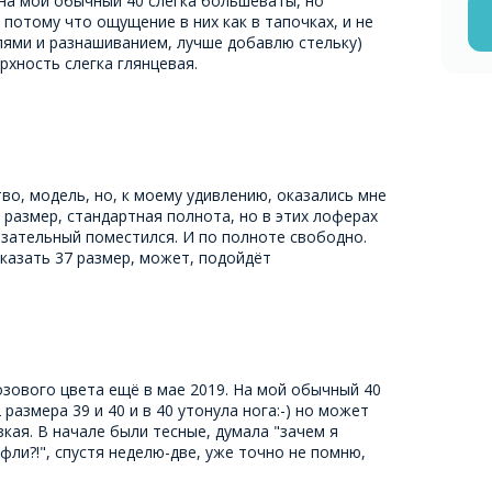
на мой обычный 40 слегка большеваты, но
 потому что ощущение в них как в тапочках, и не
лями и разнашиванием, лучше добавлю стельку)
рхность слегка глянцевая.
во, модель, но, к моему удивлению, оказались мне
 размер, стандартная полнота, но в этих лоферах
азательный поместился. И по полноте свободно.
казать 37 размер, может, подойдёт
зового цвета ещё в мае 2019. На мой обычный 40
 размера 39 и 40 и в 40 утонула нога:-) но может
зкая. В начале были тесные, думала "зачем я
фли?!", спустя неделю-две, уже точно не помню,