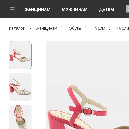
!
ЖЕНЩИНАМ
МУЖЧИНАМ
ДЕТЯМ
Каталог
Женщинам
Обувь
Туфли
Туфли
Новинки
Да, все верно
Изменить город
Женщинам
Мужчинам
Детям
Капсула
Аутлет
Акции / Новости
Адреса магазинов