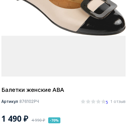
Москва
Да, все верно
Изменить город
О компании
Покупателям
Балетки женские АВА
1 отзыв
Артикул
876102РЧ
5
1 490
₽
4 990
₽
-70%