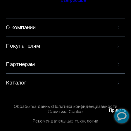
О компании
Покупателям
Партнерам
Каталог
Данный веб-сайт использует cookie-файлы и
рекомендательные технологии в целях
предоставления вам лучшего пользовательского
опыта на нашем сайте. Продолжая использовать
Обработка данных
Политика конфиденциальности
данный сайт, вы соглашаетесь с использованием
Принять
Политика Cookie
нами
cookie-файлов
и рекомендательных
Рекомендательные технологии
технологий. Для получения дополнительной
информации см.
Условия предоставления