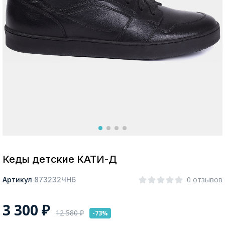
Москва
Да, все верно
Изменить город
О компании
Покупателям
Кеды детские КАТИ-Д
0 отзывов
Артикул
873232ЧН6
3 300
₽
12 580
₽
-73%