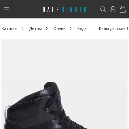
!
Возникли вопросы? -
club@ralf.ru
Каталог
Детям
Обувь
Кеды
Кеды детские 
Новинки
Женщинам
Мужчинам
Детям
Капсула
Аутлет
Акции / Новости
Адреса магазинов