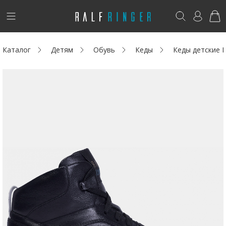
!
Возникли вопросы? -
club@ralf.ru
Каталог
Детям
Обувь
Кеды
Кеды детские 
Новинки
Женщинам
Мужчинам
Детям
Капсула
Аутлет
Акции / Новости
Адреса магазинов