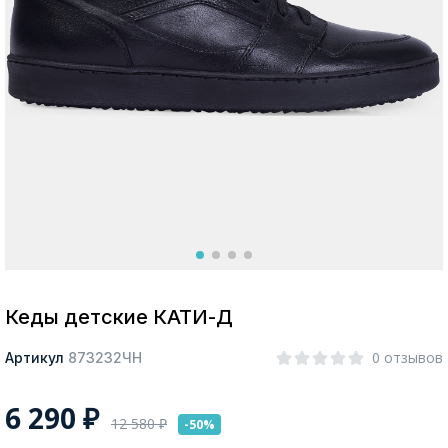
Москва
Да, все верно
Изменить город
О компании
Покупателям
Кеды детские КАТИ-Д
0 отзывов
Артикул
873232ЧН
6 290
₽
12 580
₽
-50%