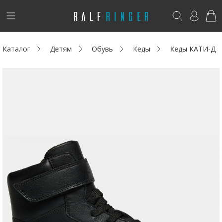
!
Возникли вопросы? -
club@ralf.ru
Каталог
Детям
Обувь
Кеды
Кеды КАТИ-Д
Новинки
Женщинам
Мужчинам
Детям
Капсула
Аутлет
Акции / Новости
Адреса магазинов