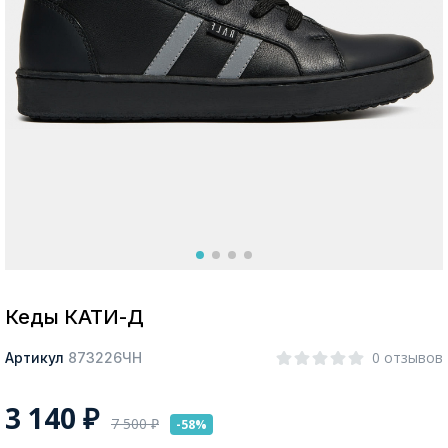
Москва
Да, все верно
Изменить город
О компании
Покупателям
Кеды КАТИ-Д
0 отзывов
Артикул
873226ЧН
3 140
₽
7 500
₽
-58%