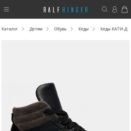
!
Возникли вопросы? -
club@ralf.ru
Каталог
Детям
Обувь
Кеды
Кеды КАТИ-Д
Новинки
Женщинам
Мужчинам
Детям
Капсула
Аутлет
Акции / Новости
Адреса магазинов