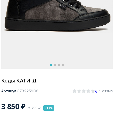
Москва
Да, все верно
Изменить город
О компании
Покупателям
Кеды КАТИ-Д
1 отзыв
Артикул
873225ЧС6
5
3 850
₽
5 790
₽
-33%