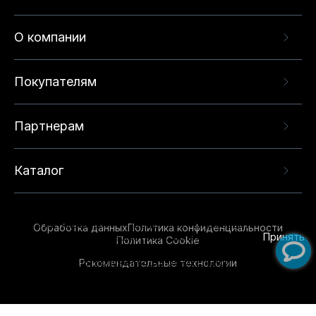
О компании
Покупателям
Партнерам
Каталог
Данный веб-сайт использует cookie-файлы и
рекомендательные технологии в целях
предоставления вам лучшего пользовательского
опыта на нашем сайте. Продолжая использовать
Обработка данных
Политика конфиденциальности
данный сайт, вы соглашаетесь с использованием
Принять
Политика Cookie
нами
cookie-файлов
и рекомендательных
Рекомендательные технологии
технологий. Для получения дополнительной
информации см.
Условия предоставления
рекомендательных технологий
.