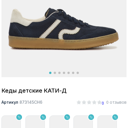
Москва
Да, все верно
Изменить город
О компании
Покупателям
Кеды детские КАТИ-Д
0 отзывов
Артикул
873145СН6
0