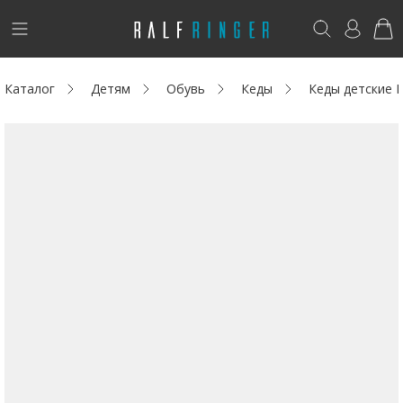
!
Возникли вопросы? -
club@ralf.ru
Каталог
Детям
Обувь
Кеды
Кеды детские 
Новинки
Женщинам
Мужчинам
Детям
Капсула
Аутлет
Акции / Новости
Адреса магазинов