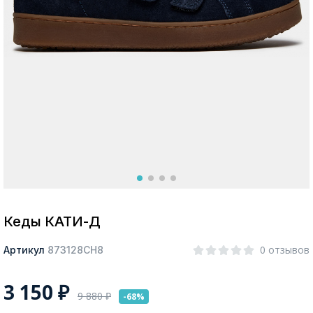
Москва
Да, все верно
Изменить город
О компании
Покупателям
Кеды КАТИ-Д
0 отзывов
Артикул
873128СН8
3 150
₽
9 880
₽
-68%