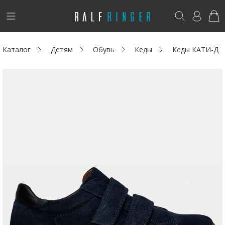
!
Возникли вопросы? -
club@ralf.ru
Каталог
Детям
Обувь
Кеды
Кеды КАТИ-Д
Новинки
Женщинам
Мужчинам
Детям
Капсула
Аутлет
Акции / Новости
Адреса магазинов