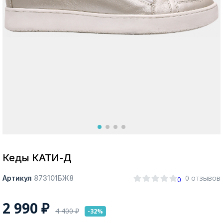
Москва
Да, все верно
Изменить город
О компании
Покупателям
Кеды КАТИ-Д
0 отзывов
Артикул
873101БЖ8
0
2 990
₽
4 400
₽
-32%