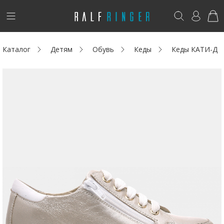
!
Возникли вопросы? -
club@ralf.ru
Каталог
Детям
Обувь
Кеды
Кеды КАТИ-Д
Новинки
Женщинам
Мужчинам
Детям
Капсула
Аутлет
Акции / Новости
Адреса магазинов