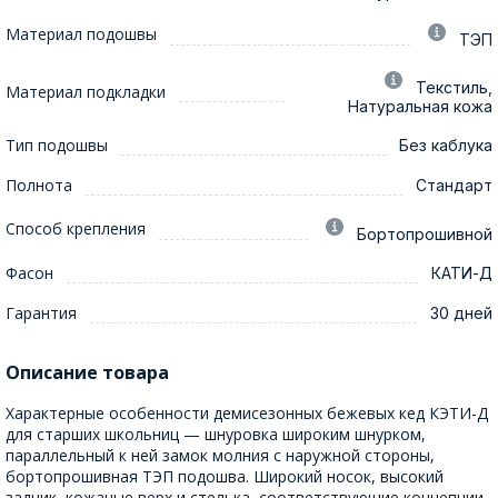
Материал подошвы
ТЭП
Текстиль,
Материал подкладки
Натуральная кожа
Тип подошвы
Без каблука
Полнота
Стандарт
Способ крепления
Бортопрошивной
Фасон
КАТИ-Д
Гарантия
30 дней
Описание товара
Характерные особенности демисезонных бежевых кед КЭТИ-Д
для старших школьниц — шнуровка широким шнурком,
параллельный к ней замок молния с наружной стороны,
бортопрошивная ТЭП подошва. Широкий носок, высокий
задник, кожаные верх и стелька, соответствующие концепции