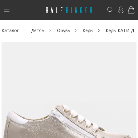
!
Возникли вопросы? -
club@ralf.ru
Каталог
Детям
Обувь
Кеды
Кеды КАТИ-Д
Новинки
Женщинам
Мужчинам
Детям
Капсула
Аутлет
Акции / Новости
Адреса магазинов