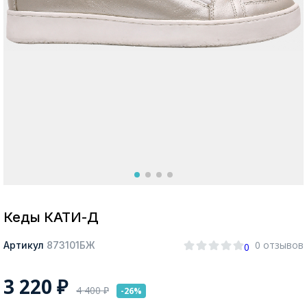
Москва
Да, все верно
Изменить город
О компании
Покупателям
Кеды КАТИ-Д
0 отзывов
Артикул
873101БЖ
0
3 220
₽
4 400
₽
-26%