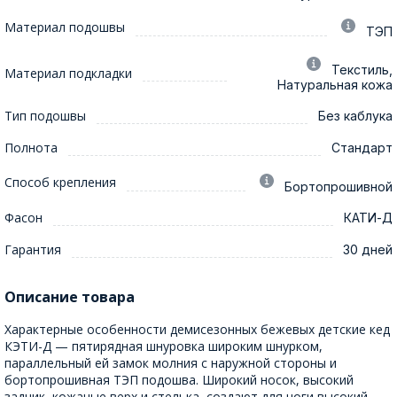
Материал подошвы
ТЭП
Текстиль,
Материал подкладки
Натуральная кожа
Тип подошвы
Без каблука
Полнота
Стандарт
Способ крепления
Бортопрошивной
Фасон
КАТИ-Д
Гарантия
30 дней
Описание товара
Характерные особенности демисезонных бежевых детские кед
КЭТИ-Д — пятирядная шнуровка широким шнурком,
параллельный ей замок молния с наружной стороны и
бортопрошивная ТЭП подошва. Широкий носок, высокий
задник, кожаные верх и стелька, создают для ноги высокий