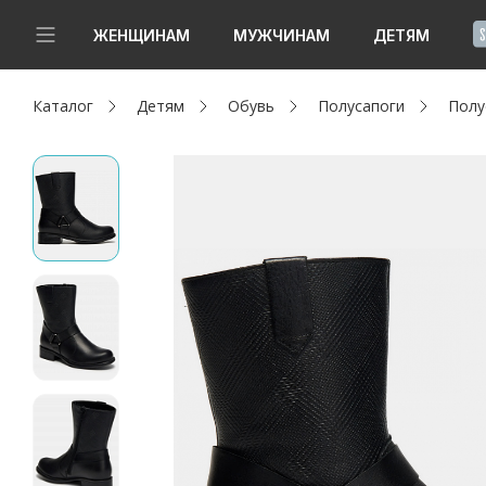
!
ЖЕНЩИНАМ
МУЖЧИНАМ
ДЕТЯМ
Каталог
Детям
Обувь
Полусапоги
Полу
Новинки
Да, все верно
Изменить город
Женщинам
Мужчинам
Детям
Капсула
Аутлет
Акции / Новости
Адреса магазинов