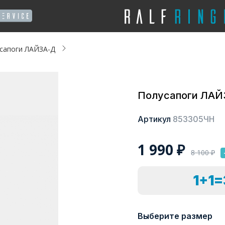
сапоги ЛАЙЗА-Д
Полусапоги ЛАЙ
Артикул
853305ЧН
1 990
₽
8 100
₽
1+1
Выберите размер