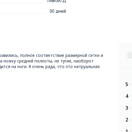
ЛАЙЗА-Д
30 дней
равились, полное соответствие размерной сетке и
 ножку средней полноты, не тугие, наоборот
ится на ноги. Я очень рада, что это натруальная
5
4
3
2
1